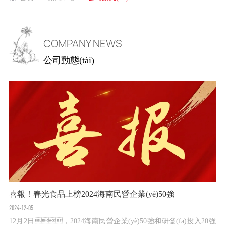
COMPANY NEWS
公司動態(tài)
喜報！春光食品上榜2024海南民營企業(yè)50強
春
2024-12-05
202
12月2日，2024海南民營企業(yè)50強和研發(fā)投入20強
近