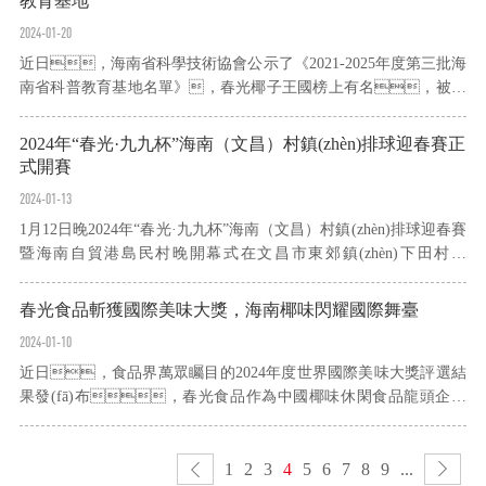
教育基地
2024-01-20
近日，海南省科學技術協會公示了《2021-2025年度第三批海
南省科普教育基地名單》，春光椰子王國榜上有名，被授
予“第三批海南省科普教育基地”稱號。春光椰子王國由春
光食品投資建成，是中國首座以椰文化為主題的觀光工
2024年“春光·九九杯”海南（文昌）村鎮(zhèn)排球迎春賽正
廠、國家3A級景區(qū)，也是集研...
式開賽
2024-01-13
1月12日晚2024年“春光·九九杯”海南（文昌）村鎮(zhèn)排球迎春賽
暨海南自貿港島民村晚開幕式在文昌市東郊鎮(zhèn)下田村舉
辦，激烈的賽事吸引新華網、央視等多家央媒、省媒關
注報道。當晚，由文昌市各村鎮(zhèn)及其他市縣村級代表
春光食品斬獲國際美味大獎，海南椰味閃耀國際舞臺
隊組成的28支草根球隊悉數登場，開...
2024-01-10
近日，食品界萬眾矚目的2024年度世界國際美味大獎評選結
果發(fā)布，春光食品作為中國椰味休閑食品龍頭企業
(yè)，旗下【春光椰汁】、【特制椰子糖】、【椰香薄
餅】三款行業(yè)標桿產品，憑借極佳的口感、優
1
2
3
4
5
6
7
8
9
...
(yōu)良的品質，獲得了國際食品權威機構專家組委會的一致高度