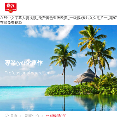
在线中文字幕人妻视频_免费黄色亚洲欧美_一级做a爰片久久毛片一_碰97
在线免费视频
專業(yè)化運作
Professional operation
首頁
>
新聞中心
>
公司動態(tài)