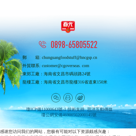
認可...
0898-65805522
郵 箱: chunguangfoodstuff@hncgsp.cn
外貿聯系: customer@cgoverseas. com
東郊工廠：海南省文昌市碼頭路24號
龍樓工廠：海南省文昌市龍樓316省道東150米
瓊ICP備11000643號-1
技術支持:
思洋互動傳媒
瓊公網安備46900502000145號
感谢您访问我们的网站，您极有可能对以下资源颇感兴趣：