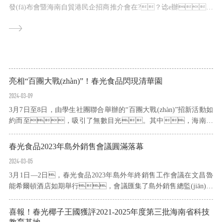
發(fā)布會暨海南自貿港民企招商推介會在?？谂e辦。
T
會上，海南省工商聯發(fā)布“2024海南民營企業(yè)50強”榜
水
單，春光食品憑借在行業(yè)中穩(wěn)健的發(fā)展態
準
(tài)勢，以及突出的產品創(chuàng)新能力，榮耀上榜
海南民營企業(yè)50...
亮相“百團大戰(zhàn)”！春光食品閃現清華園
2024-03-09
3月7日至8日，由學生社團聯合舉辦的“百團大戰(zhàn)”招新活動如
約而至，吸引了無數目光。其中，海南本
土企業(yè)春光食品走進清華的活動現場，以其獨特的熱帶風情
和椰香美味成為一道不可忽視的亮點。在清華大學海南文化交流協
春光食品2023年島外銷售會議圓滿落幕
會的攤位上，春光食品的經典產品整齊地...
2024-03-05
3月1日—2日，春光食品2023年島外年終銷售工作會議在文昌魯
能希爾頓酒店如期舉行，會議匯集了島外銷售總監(jiān)、
飲片事業(yè)部南區(qū)總監(jiān)劉夢龍、飲品事業(yè)部北區
(qū)總監(jiān)余金明以及島外各大區(qū)、省區(qū)經理、
喜報！春光椰子王國獲評2021-2025年度第三批海南省科技
銷售主管、一線銷售等近200人。春光食品董事長黃春光出席...