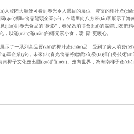
，一進(jìn)入登陸大廳便可看到春光令人矚目的展位，豐富的椰汁產(chǎn)品
、中國(guó)椰味食品龍頭企業(yè)，在這里向八方來(lái)客展示
jiàn)到春光食品的“身影”，春光為消博會(huì)的媒體朋友們精
，以滿(mǎn)滿(mǎn)的椰元素小食，暖“胃”更暖心。
示了一系列高品質(zhì)的椰汁產(chǎn)品，受到了廣大消費(fèi)
ng)軍企業(yè)，未來(lái)春光食品將繼續(xù)發(fā)揮自身技術(shù)
助力海南椰子文化走出國(guó)門(mén)、走向世界，為海南椰子產(chǎ