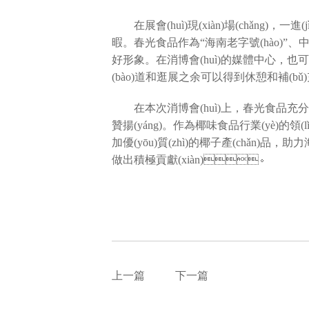
在展會(huì)現(xiàn)場(chǎng)
暇。春光食品作為“海南老字號(hào)”
好形象。在消博會(huì)的媒體中心，也可見(
(bào)道和逛展之余可以得到休憩和補(bǔ)充
在本次消博會(huì)上，春光食品充分展
贊揚(yáng)。作為椰味食品行業(yè)的領(lǐ
加優(yōu)質(zhì)的椰子產(chǎn)品，
做出積極貢獻(xiàn)。
上一篇
下一篇