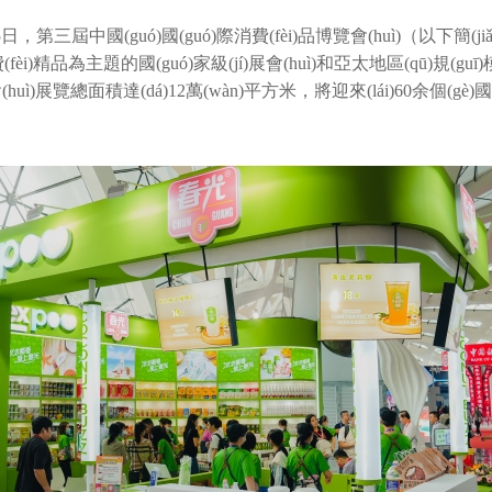
日，第三屆中國(guó)國(guó)際消費(fèi)品博覽會(huì)（以下簡(jiǎ
i)精品為主題的國(guó)家級(jí)展會(huì)和亞太地區(qū)規(guī)
)展覽總面積達(dá)12萬(wàn)平方米，將迎來(lái)60余個(gè)國(gu