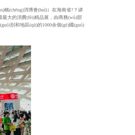
n)稱(chēng)消博會(huì)）在海南省?？谑
模最大的消費(fèi)精品展，由商務(wù)部
ó)別和地區(qū)的1000余個(gè)國(guó)