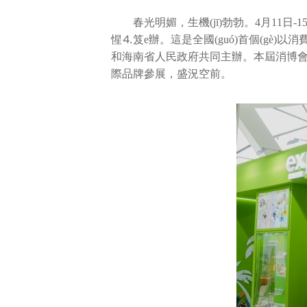
春光明媚，生機(jī)勃勃。4月11日-15
惺⒋笈e辦。這是全國(guó)首個(gè)以消費(fè
和海南省人民政府共同主辦。本屆消博會(huì
際品牌參展，盛況空前。