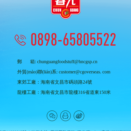
0898-65805522
郵 箱: chunguangfoodstuff@hncgsp.cn
外貿(mào)聯(lián)系: customer@cgoverseas. com
東郊工廠：海南省文昌市碼頭路24號
龍樓工廠：海南省文昌市龍樓316省道東150米