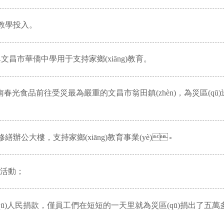
于教學投入。
文昌市華僑中學用于支持家鄉(xiāng)教育。
，海南春光食品前往受災最為嚴重的文昌市翁田鎮(zhèn)，為災區(
繕辦公大樓，支持家鄉(xiāng)教育事業(yè)。
映活動；
災區(qū)人民捐款，僅員工們在短短的一天里就為災區(qū)捐出了