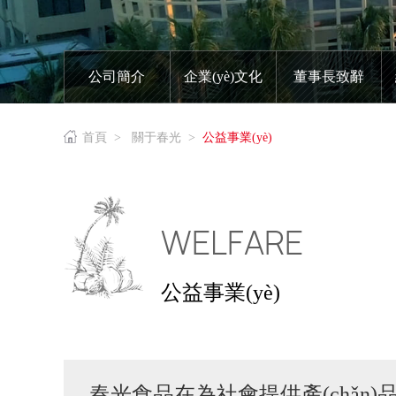
公司簡介
企業(yè)文化
董事長致辭
首頁
>
關于春光
>
公益事業(yè)
WELFARE
公益事業(yè)
春光食品在為社會提供產(chǎ