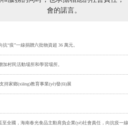
會的諾言。
道向抗“疫”一線捐贈六批物資超 36 萬元。
，增加村民活動場所和學習場所。
鄉(xiāng)教育事業(yè)發(fā)展
并迅速蔓延至全國，海南春光食品主動肩負企業(yè)社會責任，向抗