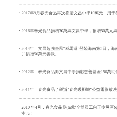
·
2017年9月春光食品再次捐贈文昌中學10萬元，用
·
2016年春光食品捐贈30萬與文昌中學，捐贈50萬元與
·
2014年，文昌超強臺風“威馬遜”登陸海南第5日
并捐贈50萬元善款。
·
2012年，春光食品向文昌中學捐獻慈善基金150萬助修
·
2011年，春光食品了舉辦"春光暖椰城"公益電影放
·
2010 年4月，春光食品發(fā)動全體員工向玉樹
余元；