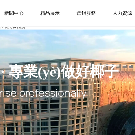
新聞中心
精品展示
營銷服務
人力資源
7在线免费视频
· 專業(yè)做好椰子
rise professionally