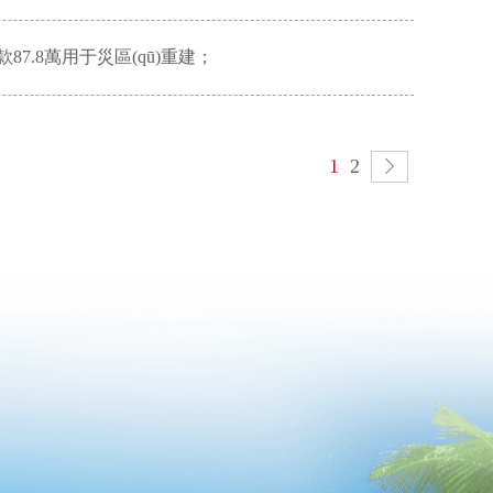
萬用于災區(qū)重建；
1
2