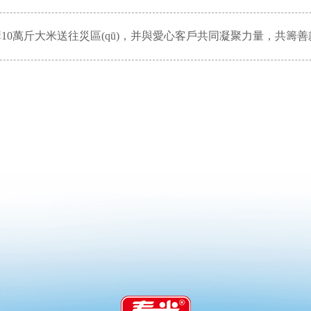
采購10萬斤大米送往災區(qū)，并與愛心客戶共同凝聚力量，共籌善款87.8