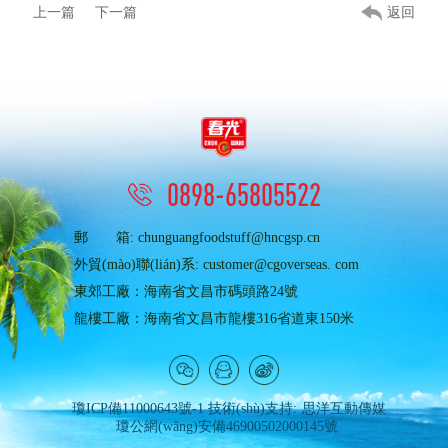
上一篇
下一篇
返回
0898-65805522
郵 箱: chunguangfoodstuff@hncgsp.cn
外貿(mào)聯(lián)系: customer@cgoverseas. com
東郊工廠：海南省文昌市碼頭路24號
龍樓工廠：海南省文昌市龍樓316省道東150米
瓊ICP備11000643號-1
技術(shù)支持:
思洋互動傳媒
瓊公網(wǎng)安備46900502000145號